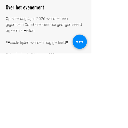
Over het evenement
Op zaterdag 4 juli 2026 wordt er een 
gigantisch Cornhole toernooi georganiseerd 
bij kermis Heiloo.
‼️Exacte tijden worden nog gedeeld‼️
Schrijf je in als 2-tal voor €20.
Of
Schrijf je in als bedrijf en ontwerp per 2-tal je 
eigen Cornhole set* voor €500.
De Cornhole set mag je aan het einde van het 
toernooi 
meenemen
 en garandeert je op een 
gratis deelname
 op alle aankomende jaren.
Meer weergeven