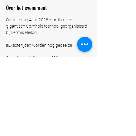
Over het evenement
Op zaterdag 4 juli 2026 wordt er een 
gigantisch Cornhole toernooi georganiseerd 
bij kermis Heiloo.
‼️Exacte tijden worden nog gedeeld‼️
Schrijf je in als 2-tal voor €20.
Of
Schrijf je in als bedrijf en ontwerp per 2-tal je 
eigen Cornhole set* voor €500.
De Cornhole set mag je aan het einde van het 
toernooi 
meenemen
 en garandeert je op een 
gratis deelname
 op alle aankomende jaren.
Meer weergeven