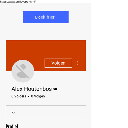
https://www.smileysports.nl/
Boek hier
Meer acties
Volgen
Beheerder
Alex Houtenbos
0 Volgers
0 Volgen
Profiel