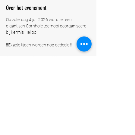
Over het evenement
Op zaterdag 4 juli 2026 wordt er een 
gigantisch Cornhole toernooi georganiseerd 
bij kermis Heiloo.
‼️Exacte tijden worden nog gedeeld‼️
Schrijf je in als 2-tal voor €20.
Of
Schrijf je in als bedrijf en ontwerp per 2-tal je 
eigen Cornhole set* voor €500.
De Cornhole set mag je aan het einde van het 
toernooi 
meenemen
 en garandeert je op een 
gratis deelname
 op alle aankomende jaren.
Meer weergeven