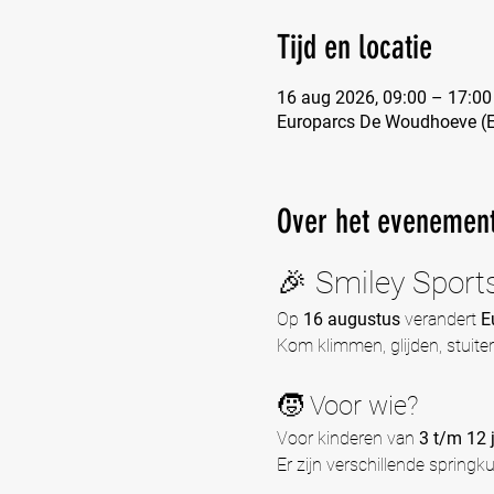
Tijd en locatie
16 aug 2026, 09:00 – 17:00
Europarcs De Woudhoeve (E
Over het evenemen
🎉 Smiley Sport
Op 
16 augustus
 verandert 
E
Kom klimmen, glijden, stuite
🧒 Voor wie?
Voor kinderen van 
3 t/m 12 
Er zijn verschillende springk