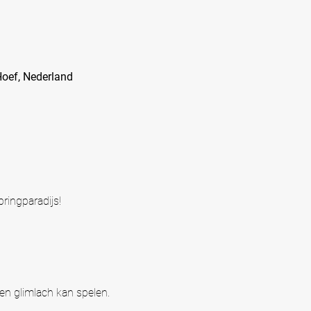
oef, Nederland
pringparadijs!
een glimlach kan spelen.