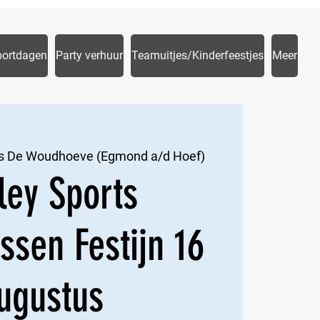
portdagen
Party verhuur
Teamuitjes/Kinderfeestjes
Meer
s De Woudhoeve (Egmond a/d Hoef)
ley Sports
ssen Festijn 16
ugustus