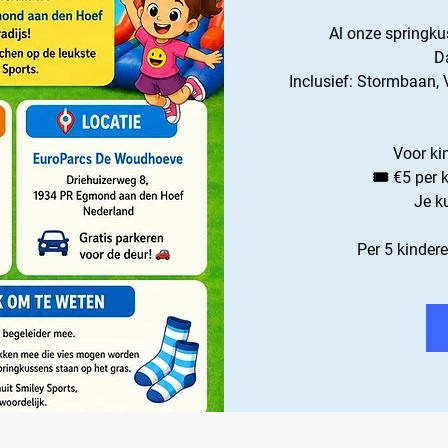
Al onze springku
Da
Inclusief: Stormbaan, 
Voor ki
🎟️ €5 per
Je ku
Per 5 kinder