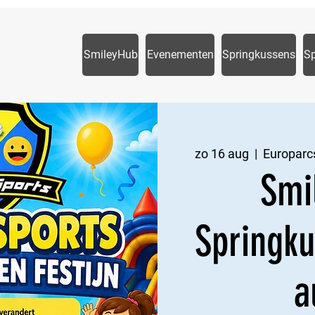
SmileyHub
Evenementen
Springkussens
S
zo 16 aug
  |  
Europarc
Smi
Springku
a