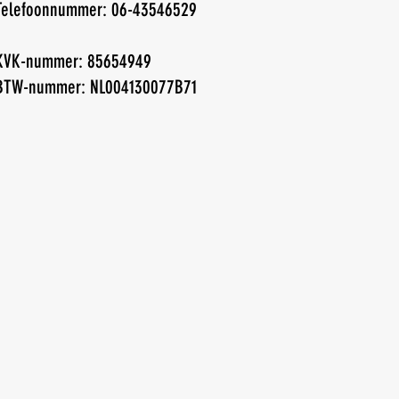
Telefoonnummer: 06-43546529
KVK-nummer: 85654949
BTW-nummer: NL004130077B71