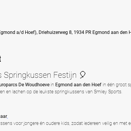
gmond a/d Hoef), Driehuizerweg 8, 1934 PR Egmond aan den H
t
s Springkussen Festijn 🎈
uroparcs De Woudhoeve 
in 
Egmond aan den Hoef
 in één groot s
ren en lachen op de leukste springkussens van Smiley Sports.
jaar
.
ussens voor jongere én oudere kids, zodat iedereen veilig en met 