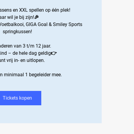
ssens en XXL spellen op één plek!
ar wil je bij zijn!🎉
Voetbalkooi, GIGA Goal & Smiley Sports
springkussen!
nderen van 3 t/m 12 jaar.
 kind – de hele dag geldig👉
nt vrij in- en uitlopen.
en minimaal 1 begeleider mee.
Tickets kopen