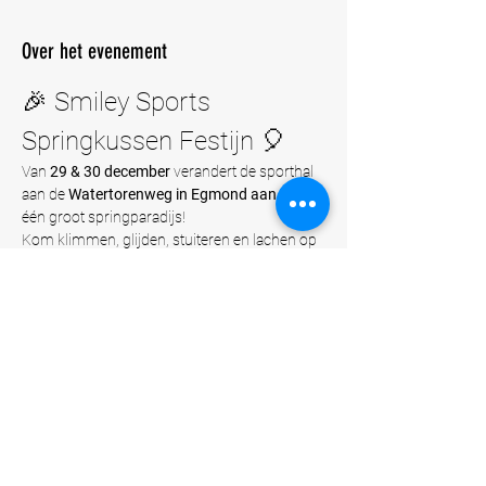
Over het evenement
🎉 Smiley Sports 
Springkussen Festijn 🎈
Van 
29 & 30 december
 verandert de sporthal 
aan de 
Watertorenweg in Egmond aan Zee
 in 
één groot springparadijs!
Kom klimmen, glijden, stuiteren en lachen op 
de leukste springkussens van Smiley Sports.
🧒 Voor wie?
Voor kinderen van 
3 t/m 12 jaar
.
Er zijn verschillende springkussens voor 
jongere én oudere kids, zodat iedereen veilig 
en met een glimlach kan spelen.
Meer weergeven