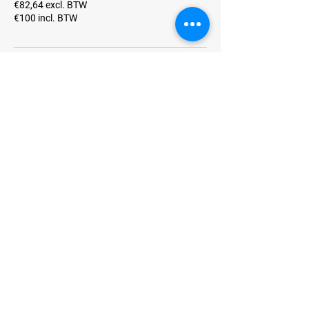
€82,64 excl. BTW
Contactgegevens
+31643546529
info@smileysports.nl
Bisschopskroft 4, 1934 DE Egmond aan den
Hoef, Nederland
E-mail:
Info@smileysports.nl
Telefoonnummer: 06-43546529
KVK-nummer: 85654949