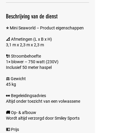
Beschrijving van de dienst
⭐ Mini Seaworld – Product eigenschappen
📐 Afmetingen (L x B x H)
3,1 m x 2,3 m x 2,3 m
🔌 Stroombehoefte
1× blower – 750 watt (230V)
Inclusief 50 meter haspel
⚖️ Gewicht
45 kg
👀 Begeleidingsadvies
Altijd onder toezicht van een volwassene
🚚 Op- & afbouw
Wordt altijd verzorgd door Smiley Sports
💶 Prijs