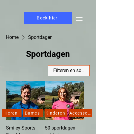
https://www.smileysports.nl/
Boek hier
Home
Sportdagen
Sportdagen
Filteren en sorteren
Heren
Dames
Kinderen
Accessoires
Smiley Sports
50 sportdagen