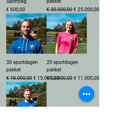
Sportdag
pakket
Prijs
Normale prijs
Verkoopprijs
€ 600,00
€ 30.000,00
€ 25.000,00
30 sportdagen
20 sportdagen
pakket
pakket
Normale prijs
Verkoopprijs
Normale prijs
Verkoopprijs
€ 18.000,00
€ 15.000,00
€ 12.000,00
€ 11.000,00
10 sportdagen
pakket